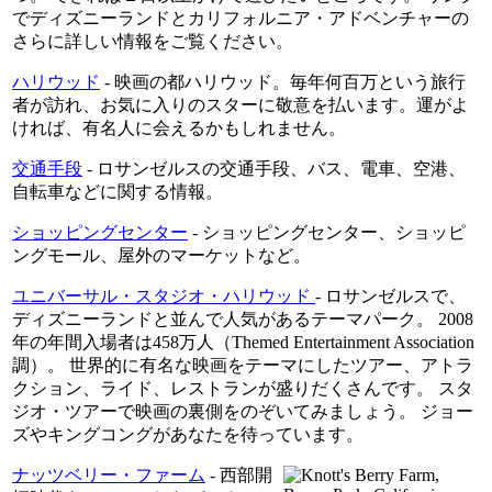
でディズニーランドとカリフォルニア・アドベンチャーの
さらに詳しい情報をご覧ください。
ハリウッド
- 映画の都ハリウッド。毎年何百万という旅行
者が訪れ、お気に入りのスターに敬意を払います。運がよ
ければ、有名人に会えるかもしれません。
交通手段
- ロサンゼルスの交通手段、バス、電車、空港、
自転車などに関する情報。
ショッピングセンター
- ショッピングセンター、ショッピ
ングモール、屋外のマーケットなど。
ユニバーサル・スタジオ・ハリウッド
- ロサンゼルスで、
ディズニーランドと並んで人気があるテーマパーク。 2008
年の年間入場者は458万人（Themed Entertainment Association
調）。 世界的に有名な映画をテーマにしたツアー、アトラ
クション、ライド、レストランが盛りだくさんです。 スタ
ジオ・ツアーで映画の裏側をのぞいてみましょう。 ジョー
ズやキングコングがあなたを待っています。
ナッツベリー・ファーム
- 西部開