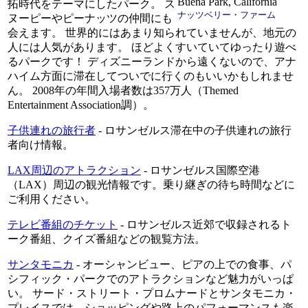
拓時代をテーマにしたパーク。 ス
ナッツベリー・ファーム
ヌーピーやピーナッツの仲間にも
会えます。 世界的にはあまり知られていませんが、地元の
人には人気があります。 ほどよくすいていてゆったり遊べ
るパークです！ ディズニーランドから遠くないので、アナ
ハイム方面に滞在してついでに行くのもいいかもしれませ
ん。 2008年の年間入場者数は357万人（Themed
Entertainment Association調）。
子供連れの旅行者
- ロサンゼルス滞在中の子供連れの旅行
者向け情報。
LAX周辺のアトラクション
- ロサンゼルス国際空港
（LAX）周辺の観光情報です。乗り継ぎの待ち時間などに
ご利用ください。
テレビ番組のチケット
- ロサンゼルス近郊で収録されるト
ーク番組、クイズ番組などの観覧方法。
サンタモニカ
- オーシャンビュー、ピアの上での食事、パ
シフィック・パークでのアトラクションなど魅力がいっぱ
い。 サード・ストリート・プロムナードとサンタモニカ・
プレイスでは、ショッピングや路上のパフォーマンスも楽